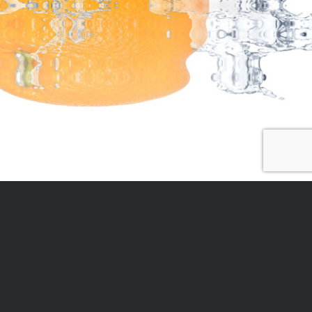
KONTAKT
Noelia Dienstleistungen e.K.
Zweigstraße 15
94333 Geiselhöring
Telefon: 0152 04487974